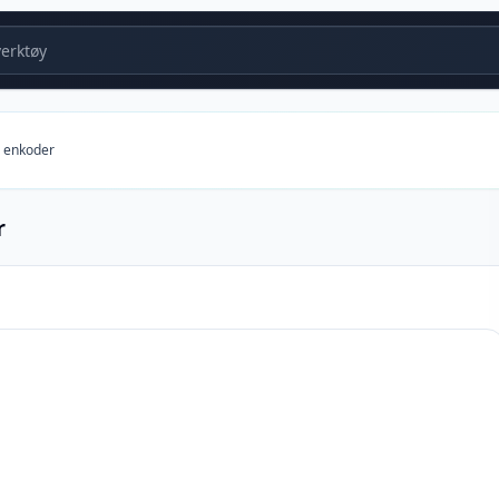
erktøy
 enkoder
r