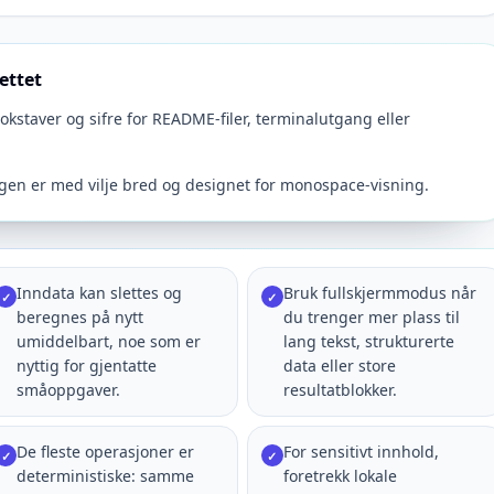
ettet
staver og sifre for README-filer, terminalutgang eller
ngen er med vilje bred og designet for monospace-visning.
Inndata kan slettes og
Bruk fullskjermmodus når
✓
✓
beregnes på nytt
du trenger mer plass til
umiddelbart, noe som er
lang tekst, strukturerte
nyttig for gjentatte
data eller store
småoppgaver.
resultatblokker.
De fleste operasjoner er
For sensitivt innhold,
✓
✓
deterministiske: samme
foretrekk lokale