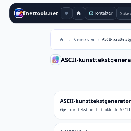
Søkev
Inettools.net
Kontakter
/
Generatorer
/
ASCII-kunsttekst
ASCII-kunsttekstgenera
ASCII-kunsttekstgenerator
ASCII-kunsttekstgenerator
Gjør kort tekst om til blokk-stil AS