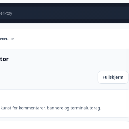
erktøy
generator
tor
Fullskjerm
CII-kunst for kommentarer, bannere og terminalutdrag.