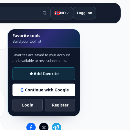
🇳🇴
NO
Logg inn
Favorite tools
Build your tool list
Favorites are saved to your account
and available across subdomains.
Add favorite
G
Continue with Google
Login
Register