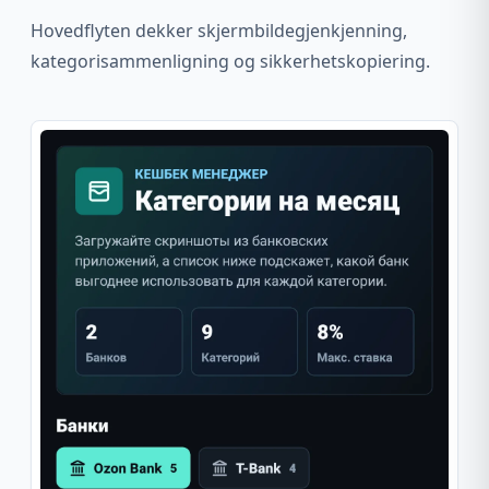
Hovedflyten dekker skjermbildegjenkjenning,
kategorisammenligning og sikkerhetskopiering.