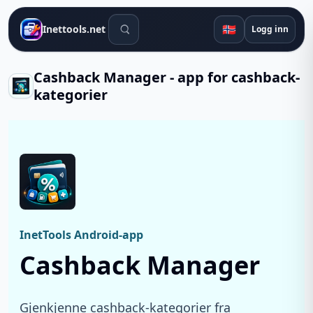
Søkeverktøy
🇳🇴
Inettools.net
Logg inn
Cashback Manager - app for cashback-
kategorier
InetTools Android-app
Cashback Manager
Gjenkjenne cashback-kategorier fra