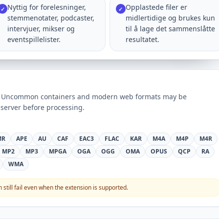
Nyttig for forelesninger,
Opplastede filer er
✓
✓
stemmenotater, podcaster,
midlertidige og brukes kun
intervjuer, mikser og
til å lage det sammenslåtte
eventspillelister.
resultatet.
ts. Uncommon containers and modern web formats may be
server before processing.
MR
APE
AU
CAF
EAC3
FLAC
KAR
M4A
M4P
M4R
MP2
MP3
MPGA
OGA
OGG
OMA
OPUS
QCP
RA
WMA
still fail even when the extension is supported.