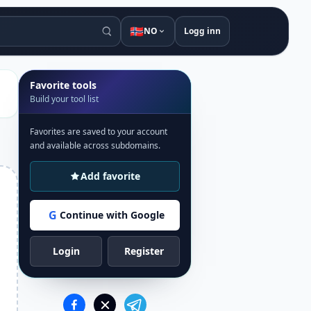
🇳🇴
NO
Logg inn
Favorite tools
Build your tool list
Favorites are saved to your account
and available across subdomains.
Add favorite
G
Continue with Google
Login
Register