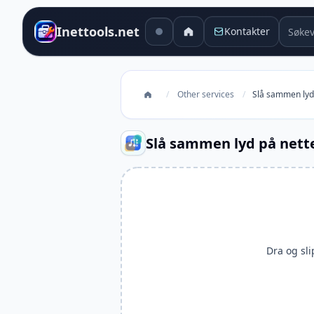
Søkev
Inettools.net
Kontakter
/
Other services
/
Slå sammen lyd
Slå sammen lyd på nett
Dra og slip