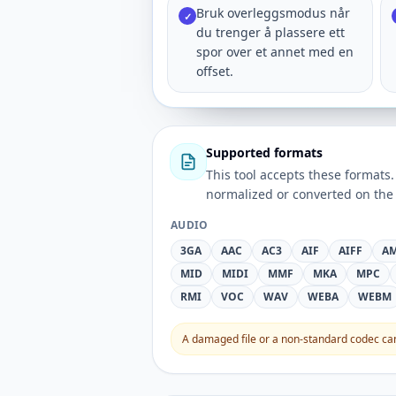
Bruk overleggsmodus når
✓
du trenger å plassere ett
spor over et annet med en
offset.
Supported formats
This tool accepts these forma
normalized or converted on the 
AUDIO
3GA
AAC
AC3
AIF
AIFF
A
MID
MIDI
MMF
MKA
MPC
RMI
VOC
WAV
WEBA
WEBM
A damaged file or a non-standard codec can 