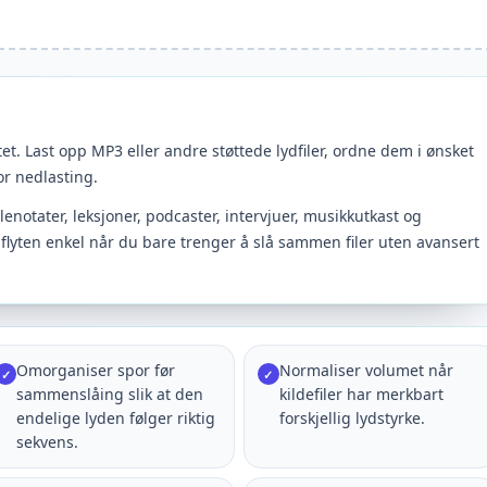
tet. Last opp MP3 eller andre støttede lydfiler, ordne dem i ønsket
or nedlasting.
lenotater, leksjoner, podcaster, intervjuer, musikkutkast og
sflyten enkel når du bare trenger å slå sammen filer uten avansert
Omorganiser spor før
Normaliser volumet når
✓
✓
sammenslåing slik at den
kildefiler har merkbart
endelige lyden følger riktig
forskjellig lydstyrke.
sekvens.