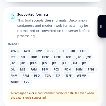
Supported formats
This tool accepts these formats. Uncommon
containers and modern web formats may be
normalized or converted on the server before
processing.
IMAGES
APNG
AVIF
BMP
DDS
DPX
EXR
FITS
FTS
GIF
HDR
HEIC
HEIF
ICO
J2C
J2K
JPC
JPE
JPEG
JPG
JP2
JPF
JPM
JPS
JXL
MJ2
PAM
PBM
PCX
PDN
PGM
PNG
PNM
PPM
PSD
TGA
TIF
TIFF
WBMP
WEBP
SVG
A damaged file or a non-standard codec can still fail even when
the extension is supported.