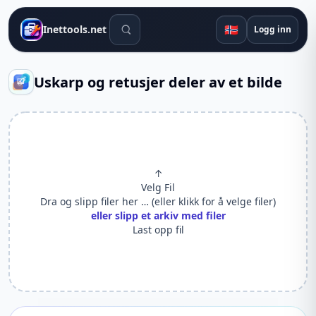
Søkeverktøy
🇳🇴
Inettools.net
Logg inn
Uskarp og retusjer deler av et bilde
↑
Velg Fil
Dra og slipp filer her … (eller klikk for å velge filer)
eller slipp et arkiv med filer
Last opp fil