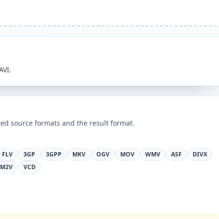
AVI.
ed source formats and the result format.
FLV
3GP
3GPP
MKV
OGV
MOV
WMV
ASF
DIVX
M2V
VCD