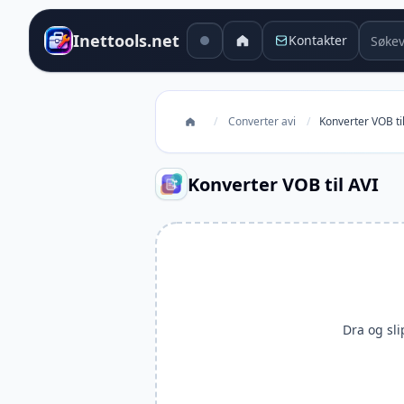
Søkev
Inettools.net
Kontakter
/
Converter avi
/
Konverter VOB ti
Konverter VOB til AVI
Dra og slip