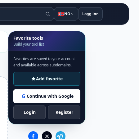
🇳🇴
NO
Logg inn
Favorite tools
Build your tool list
Favorites are saved to your account
and available across subdomains.
Add favorite
G
Continue with Google
Login
Register