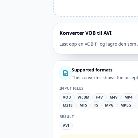
Konverter VOB til AVI
Last opp en VOB-fil og lagre den som 
Supported formats
This converter shows the accept
INPUT FILES
VOB
WEBM
F4V
M4V
MP4
M2TS
MTS
TS
MPG
MPEG
RESULT
AVI