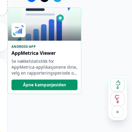
ANDROID-APP
AppMetrica Viewer
Se nøkkelstatistikk for
AppMetrica-applikasjonene dine,
velg en rapporteringsperiode og
bytt raskt mellom prosjekter og
kontoer.
Åpne kampanjesiden
0
0