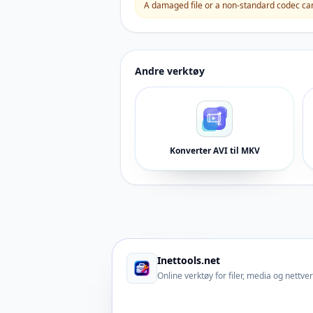
A damaged file or a non-standard codec can 
Andre verktøy
Konverter AVI til MKV
Inettools.net
Online verktøy for filer, media og nettve