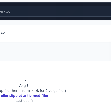
erktøy
l AVI
↑
Velg Fil
p filer her … (eller klikk for å velge filer)
eller slipp et arkiv med filer
Last opp fil