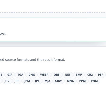
SVG.
ed source formats and the result format.
PE
GIF
TGA
DNG
WEBP
ORF
NEF
BMP
CR2
PEF
JPC
JPF
JPM
JPS
MJ2
CRW
MNG
PPM
PNM