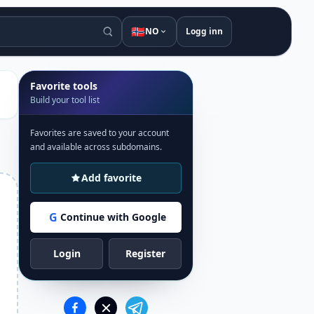
🇳🇴
NO
Logg inn
Favorite tools
Build your tool list
Favorites are saved to your account
and available across subdomains.
Add favorite
G
Continue with Google
Login
Register