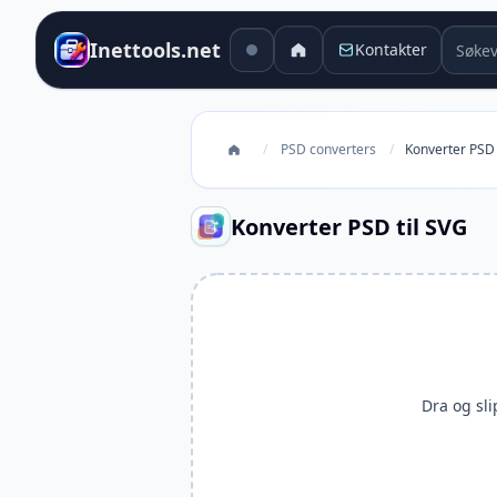
Søkev
Inettools.net
Kontakter
/
PSD converters
/
Konverter PSD 
Konverter PSD til SVG
Dra og slip