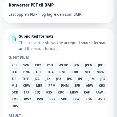
Konverter PEF til BMP
Last opp en PEF-fil og lagre den som BMP.
Supported formats
This converter shows the accepted source formats
and the result format.
INPUT FILES
PEF
SVG
CR2
PSD
WEBP
JPG
JPEG
JPE
ICO
PNG
GIF
TGA
DNG
ORF
NEF
NRW
TIF
TIFF
J2C
J2K
JP2
JPC
JPF
JPM
JPS
MJ2
CRW
MEF
PPM
PNM
3FR
ARW
CR3
DCR
ERF
IIQ
K25
KDC
MRW
RAF
RAW
RMF
RW2
RWL
SR2
SRF
SRW
PDN
AVIF
DDS
RESULT