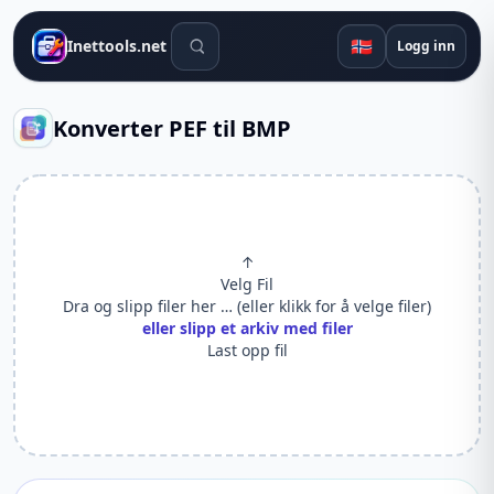
Søkeverktøy
🇳🇴
Inettools.net
Logg inn
Konverter PEF til BMP
↑
Velg Fil
Dra og slipp filer her … (eller klikk for å velge filer)
eller slipp et arkiv med filer
Last opp fil