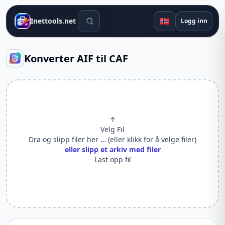
Søkeverktøy
🇳🇴
Inettools.net
Logg inn
Konverter AIF til CAF
↑
Velg Fil
Dra og slipp filer her … (eller klikk for å velge filer)
eller slipp et arkiv med filer
Last opp fil