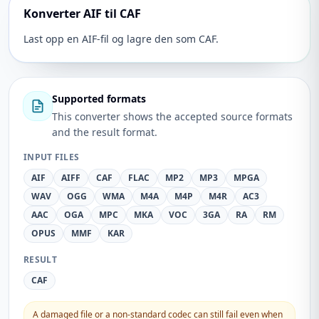
Konverter AIF til CAF
Last opp en AIF-fil og lagre den som CAF.
Supported formats
This converter shows the accepted source formats
and the result format.
INPUT FILES
AIF
AIFF
CAF
FLAC
MP2
MP3
MPGA
WAV
OGG
WMA
M4A
M4P
M4R
AC3
AAC
OGA
MPC
MKA
VOC
3GA
RA
RM
OPUS
MMF
KAR
RESULT
CAF
A damaged file or a non-standard codec can still fail even when